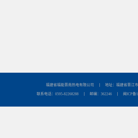
福建省福能晋南热电有限公司
地址：福建省晋江
联系电话：0595-82268288
邮编：362246
闽ICP备18