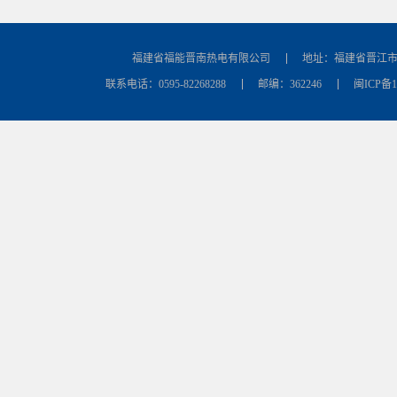
福建省福能晋南热电有限公司
地址：福建省晋江
联系电话：0595-82268288
邮编：362246
闽ICP备18